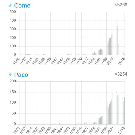
×5266
♂ Come
×3254
♂ Paco