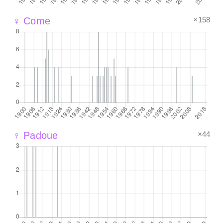
×158
♀ Come
×44
♀ Padoue