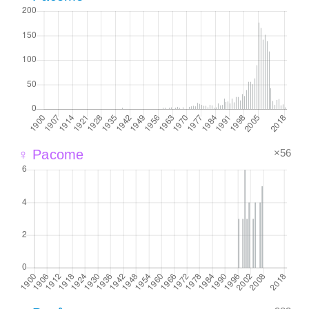
×56
♀ Pacome