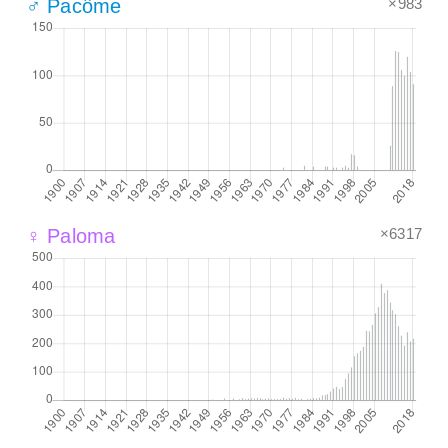
×983
♂ Pacôme
×6317
♀ Paloma