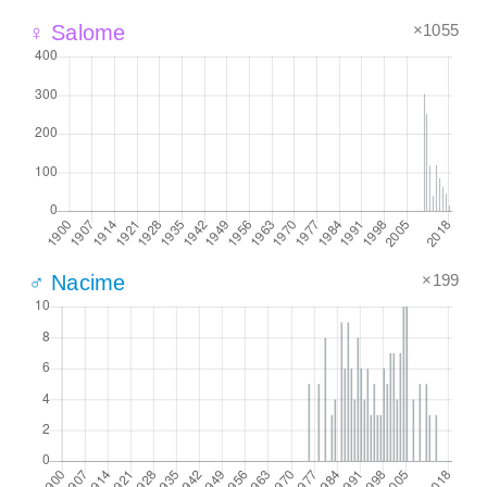
×1055
♀ Salome
×199
♂ Nacime