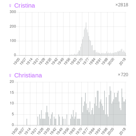
×2818
♀ Cristina
×720
♀ Christiana