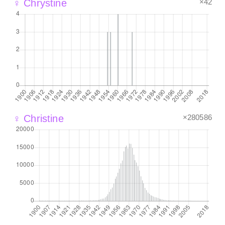
×42
♀ Chrystine
×280586
♀ Christine