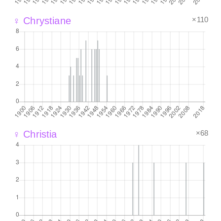
×110
♀ Chrystiane
×68
♀ Christia