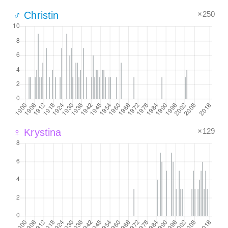
×250
♂ Christin
×129
♀ Krystina