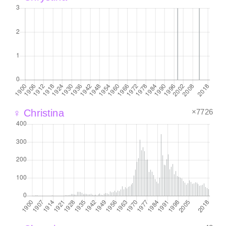
×7726
♀ Christina