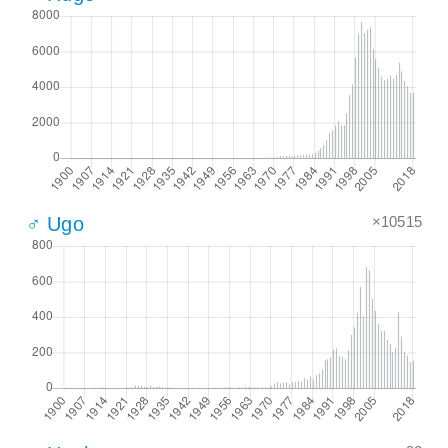
×10515
♂ Ugo