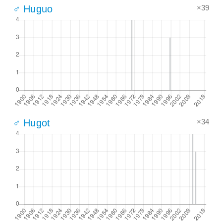
×39
♂ Huguo
×34
♂ Hugot