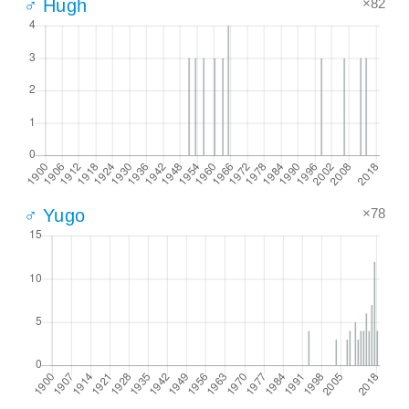
×82
♂ Hugh
×78
♂ Yugo