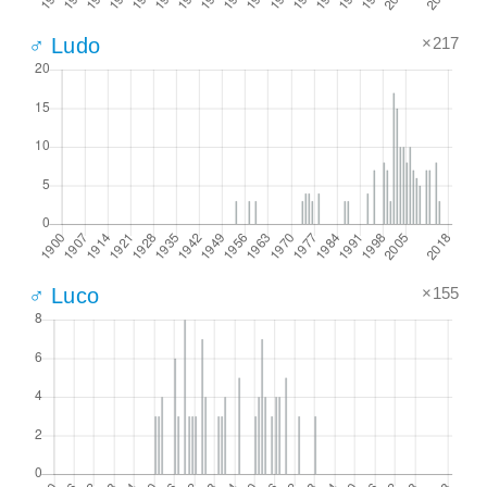
×217
♂ Ludo
×155
♂ Luco