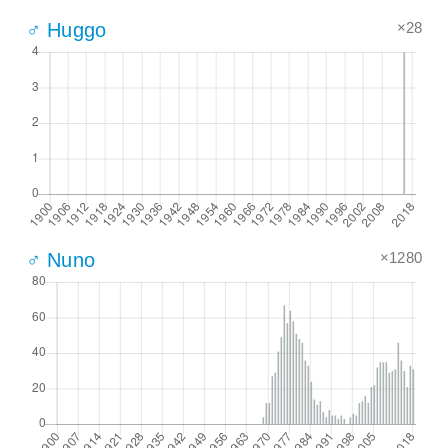
×28
♂ Huggo
×1280
♂ Nuno