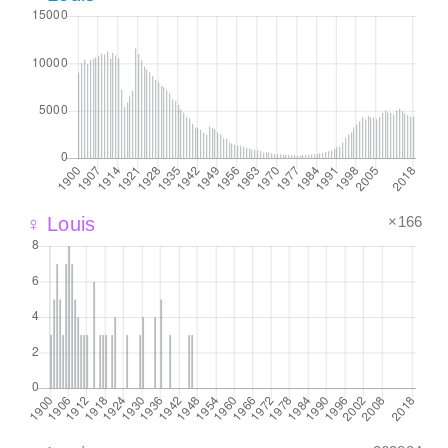
×166
♀ Louis