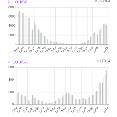
×263884
♀ Louise
×17334
♀ Louisa