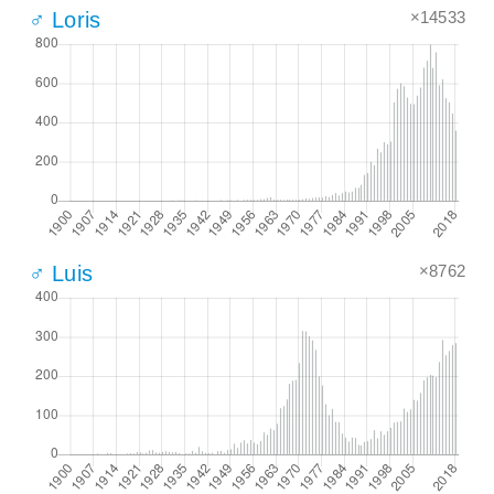
×14533
♂ Loris
×8762
♂ Luis