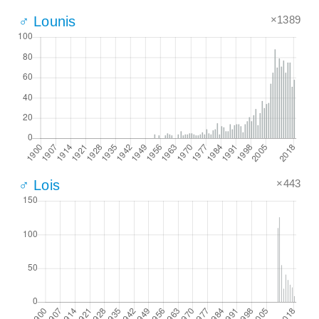
×1389
♂ Lounis
×443
♂ Lois