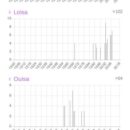
×102
♀ Loisa
×64
♀ Ouisa