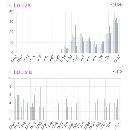
×1026
♀ Louiza
×312
♀ Louisia