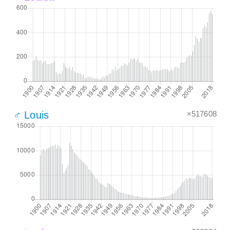
×517608
♂ Louis