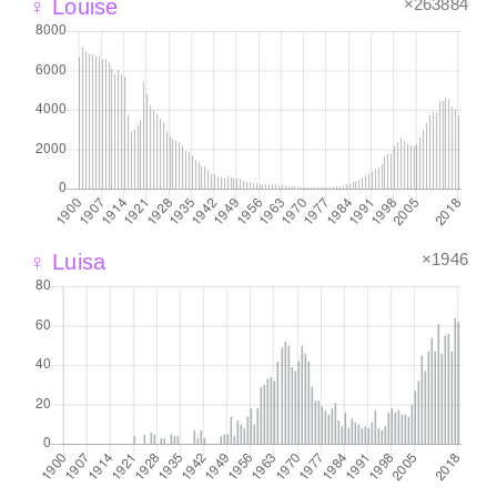
×263884
♀ Louise
×1946
♀ Luisa