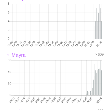
×609
♀ Mayra