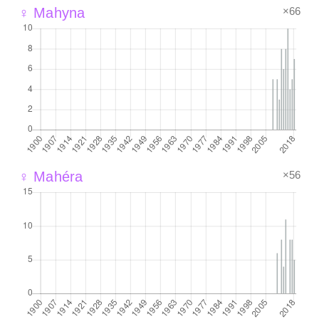
×66
♀ Mahyna
×56
♀ Mahéra