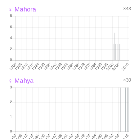
×43
♀ Mahora
×30
♀ Mahya