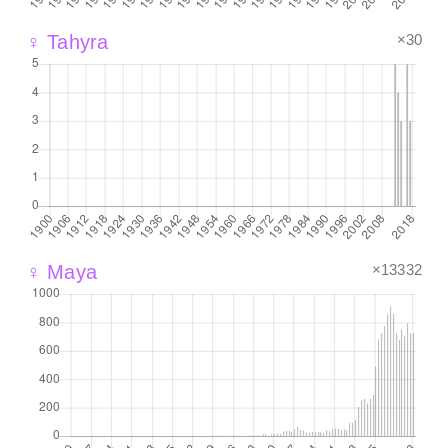
×30
♀ Tahyra
×13332
♀ Maya