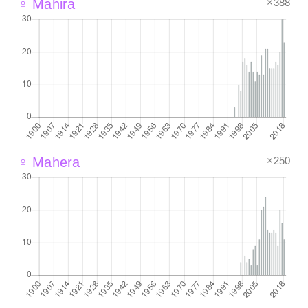
×388
♀ Mahira
×250
♀ Mahera