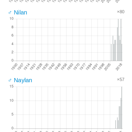
×80
♂ Nilan
×57
♂ Naylan