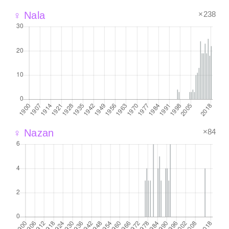
×238
♀ Nala
×84
♀ Nazan