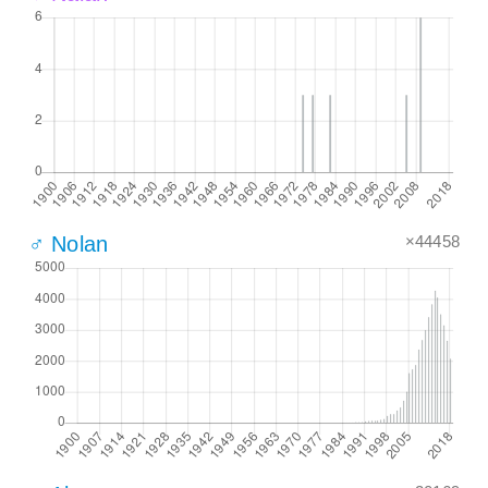
×44458
♂ Nolan