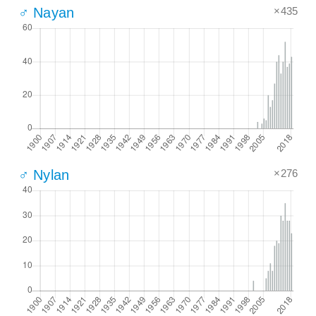
×435
♂ Nayan
×276
♂ Nylan