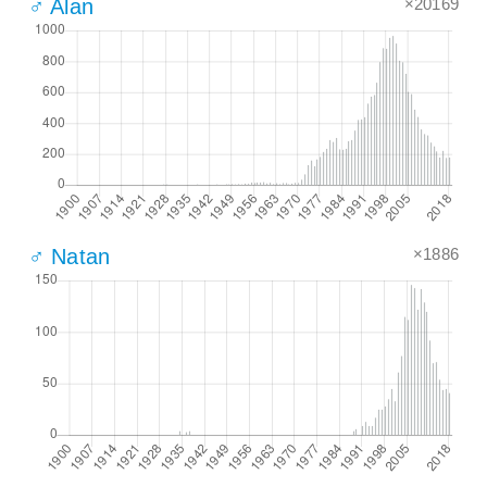
×20169
♂ Alan
×1886
♂ Natan