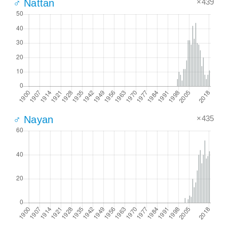
×439
♂ Nattan
×435
♂ Nayan