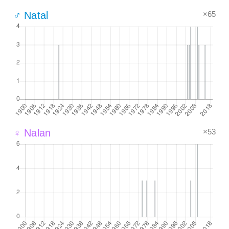
×65
♂ Natal
×53
♀ Nalan