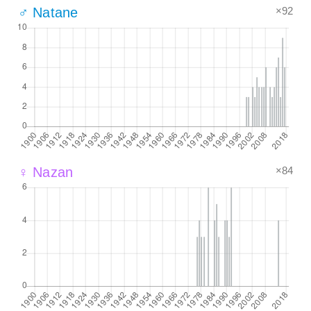
×92
♂ Natane
×84
♀ Nazan