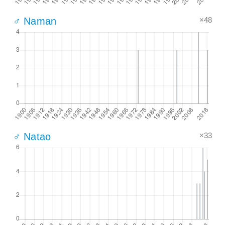
×48
♂ Naman
×33
♂ Natao