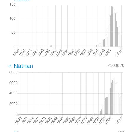
×109670
♂ Nathan