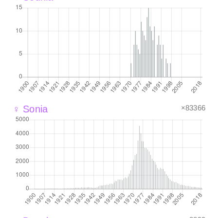
×83366
♀ Sonia