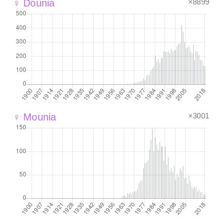
×8899
♀ Dounia
×3001
♀ Mounia