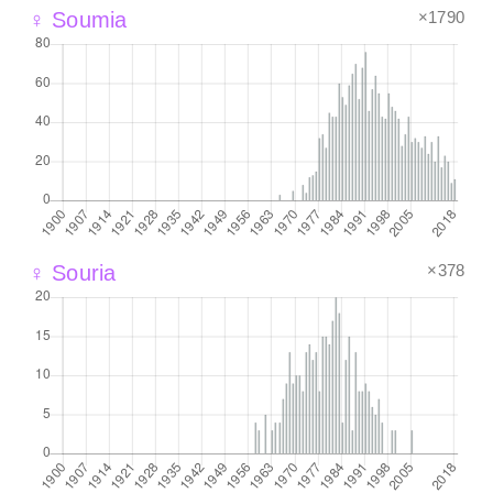
×1790
♀ Soumia
×378
♀ Souria