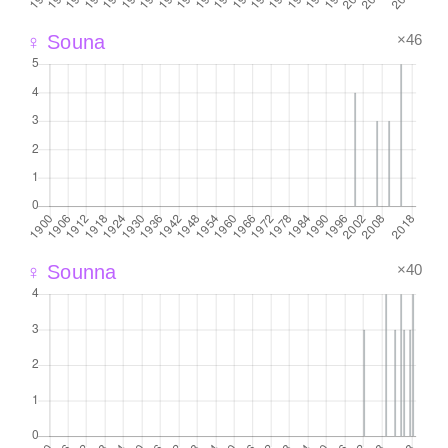
×46
♀ Souna
×40
♀ Sounna