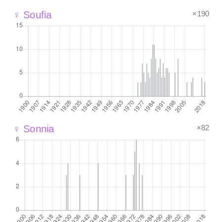
×190
♀ Soufia
×82
♀ Sonnia