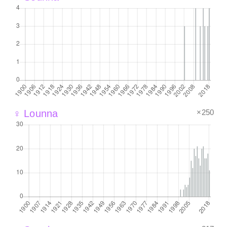
×250
♀ Lounna