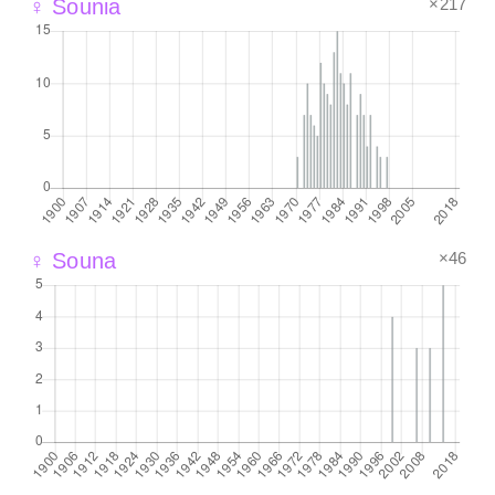
×217
♀ Sounia
×46
♀ Souna