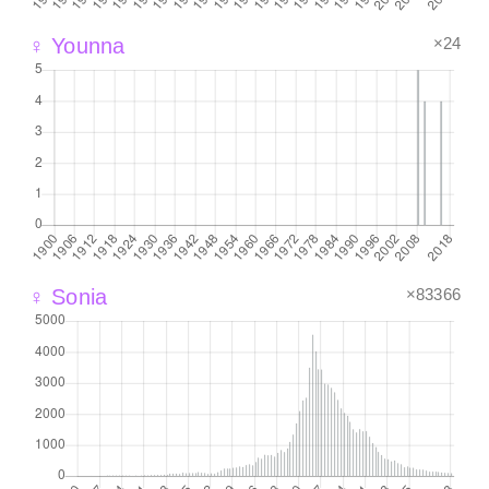
×24
♀ Younna
×83366
♀ Sonia