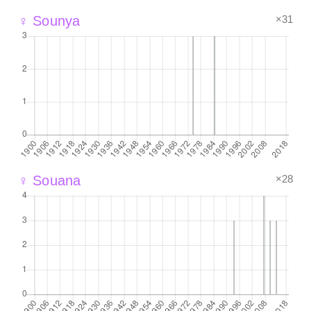
×31
♀ Sounya
×28
♀ Souana