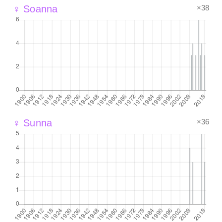
×38
♀ Soanna
×36
♀ Sunna